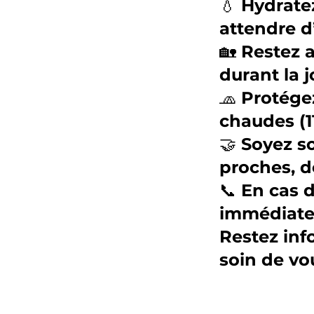
​💧 Hydrat
attendre d’
​🏡 Restez 
durant la j
​🧢 Protége
chaudes (11
​🤝 Soyez s
proches, d
​📞 En cas
immédiatem
​Restez inf
soin de vou