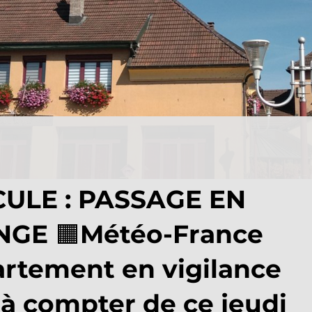
CULE : PASSAGE EN
GE 🟧 ​Météo-France
artement en vigilance
 à compter de ce jeudi