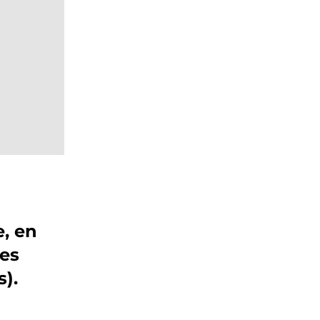
, en
ées
).