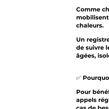
Comme chaq
mobilisent 
chaleurs.
Un registre
de suivre 
âgées, iso
✅ Pourquoi 
Pour bénéf
appels régu
cas de bes