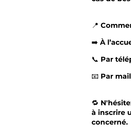
📍 Comment
➡️ À l’accu
📞 Par tél
📧 Par mai
🔁 N'hésite
à inscrire 
concerné.