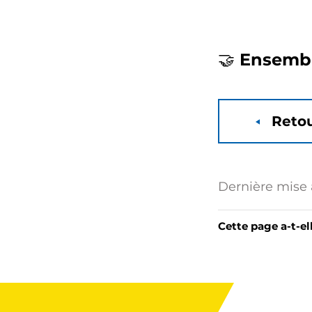
🤝 Ensemble
Retou
Dernière mise à
Cette page a-t-el