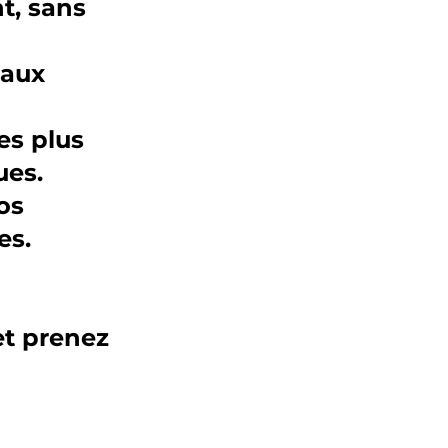
t, sans
eaux
les plus
ues.
os
es.
et prenez