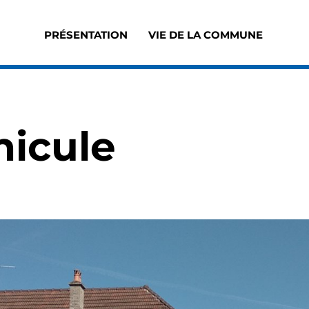
PRÉSENTATION
VIE DE LA COMMUNE
Accès au sous-menu de Présentation
Accès au sous-men
nicule