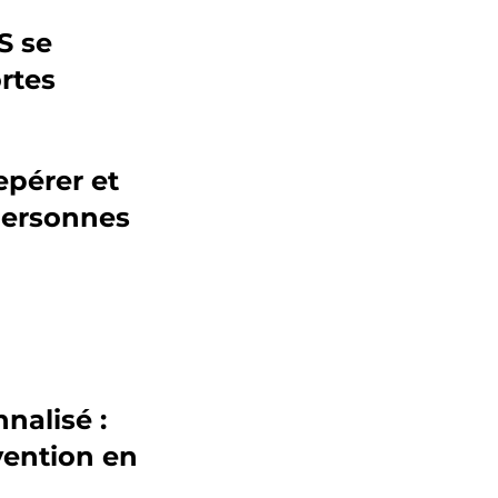
 se 
rtes 
pérer et 
personnes 
alisé : 
vention en 