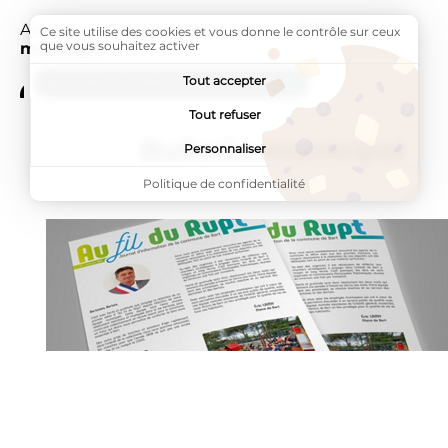
Accueil
Vie de la commune
Page active :
Bulletin
Ce site utilise des cookies et vous donne le contrôle sur ceux
que vous souhaitez activer
municipal
Tout accepter
ADDTOANY (SHARE) EST DÉSACTIVÉ.
Tout refuser
Bulletin municipal
Personnaliser
Politique de confidentialité