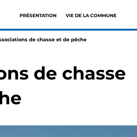
PRÉSENTATION
VIE DE LA COMMUNE
Accès au sous-menu de Présentation
Accès au sous-men
age active :
ssociations de chasse et de pêche
ons de chasse
che