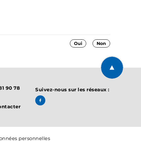
Oui
Non
Retourner en 
 81 90 78
Suivez-nous sur les réseaux :
Suivez-nous sur Facebook, BART Offic
ontacter
onnées personnelles