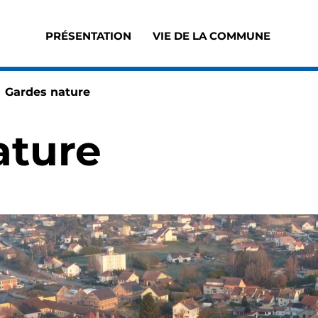
PRÉSENTATION
VIE DE LA COMMUNE
Accès au sous-menu de Présentation
Accès au sous-men
Page active :
Gardes nature
ature