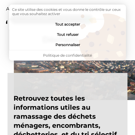
Accueil
Infos pratiques
Page active :
Déchets
Ce site utilise des cookies et vous donne le contrôle sur ceux
que vous souhaitez activer
ADDTOANY (SHARE) EST DÉSACTIVÉ.
Tout accepter
Tout refuser
Déchets
Personnaliser
Politique de confidentialité
Retrouvez toutes les
informations utiles au
ramassage des déchets
ménagers, encombrants,
déchetteries, et du tri sélectif.