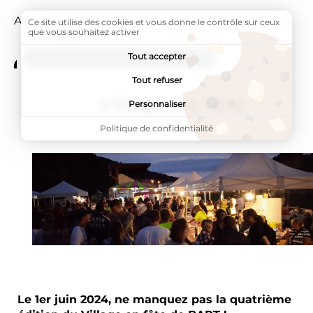
Accueil
Vie de la commune
Manifestations
Ce site utilise des cookies et vous donne le contrôle sur ceux
que vous souhaitez activer
Page active :
Village en fête
Tout accepter
ADDTOANY (SHARE) EST DÉSACTIVÉ.
Tout refuser
Village en fête
Personnaliser
Politique de confidentialité
Le 1er juin 2024, ne manquez pas la quatrième