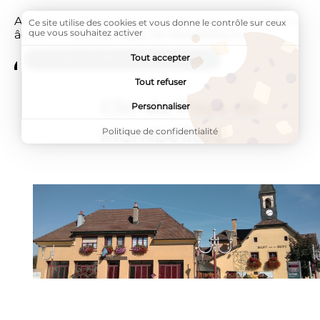
Accueil
Services à la population
Personnes
Ce site utilise des cookies et vous donne le contrôle sur ceux
que vous souhaitez activer
âgées
Page active :
Clic du Pays de Montbéliard
Tout accepter
ADDTOANY (SHARE) EST DÉSACTIVÉ.
Tout refuser
Clic du Pays de
Personnaliser
Montbéliard
Politique de confidentialité