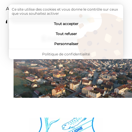
Accueil
Infos pratiques
Page active :
Energies
Ce site utilise des cookies et vous donne le contrôle sur ceux
que vous souhaitez activer
ADDTOANY (SHARE) EST DÉSACTIVÉ.
Tout accepter
Tout refuser
Energies
Personnaliser
Politique de confidentialité