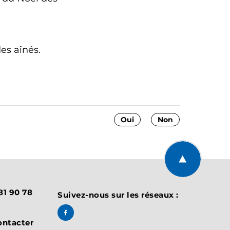
es aînés.
Oui
Non
Retourner en 
 81 90 78
Suivez-nous sur les réseaux :
Suivez-nous sur Facebook, BART Offic
ontacter