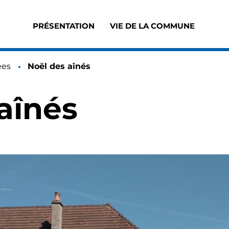
PRÉSENTATION
VIE DE LA COMMUNE
Accès au sous-menu de Présentation
Accès au sous-men
ées
Page active :
Noël des aînés
aînés